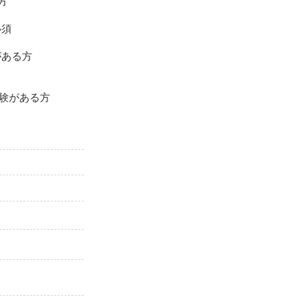
方
必須
がある方
経験がある方
。