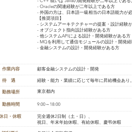
- C++ 或いは Javaの開発経験が二年以上である
- Oracleの関連経験が二年以上である方
- 外国の方は、日本語一級相当の日本語能力が
【推奨項目】
- システムアーキテクチャーの提案・設計経験
- オブジェクト指向設計経験がある方
- 他システムAPIによる設計・開発経験がある方
- MQを利用して通信モジュールの設計・開発
- 金融システムの設計・開発経験がある方
作業内容
顧客金融システムの設計・開発
待 遇
経験・能力・業績に応じて毎年に昇給機会あり
東京都内
勤務場所
勤務時間
9:00～18:00
休日・休暇
完全週休2日制（土・日）、
祝日、年末年始休暇、有給休暇、慶弔休暇