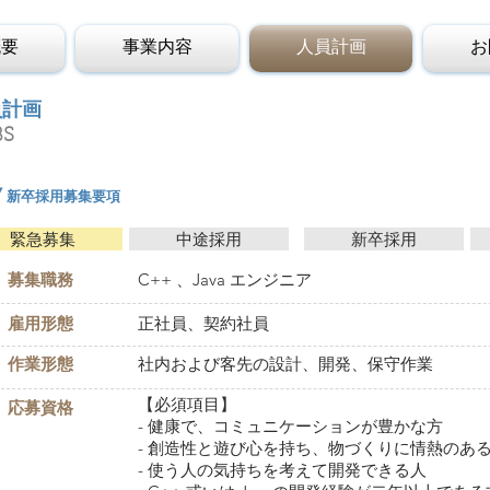
概要
事業内容
人員計画
お
員計画
BS
/新卒採用募集要項
緊急募集
中途採用
新卒採用
​募集職務
C++ 、Java エンジニア
雇用形態
正社員、契約社員
作業形態
社内および客先の設計、開発、保守作業
【必須項目】
応募資格
- 健康で、コミュニケーションが豊かな方
- 創造性と遊び心を持ち、物づくりに情熱のあ
- 使う人の気持ちを考えて開発できる人