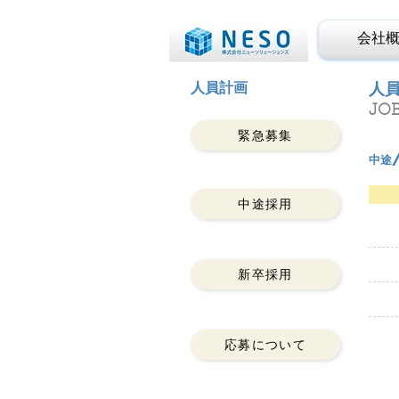
会社
人員計画
人
JO
緊急募集
中途
中途採用
新卒採用
応募について