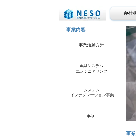
会社
事業内容
事業活動方針
金融システム
​エンジニアリング
​システム
​インテグレーション事業
​事例
事業