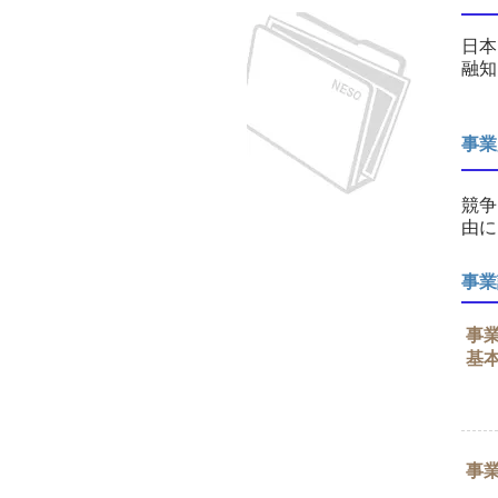
日本
融知
事業
競争
由に
事業
事
基
事