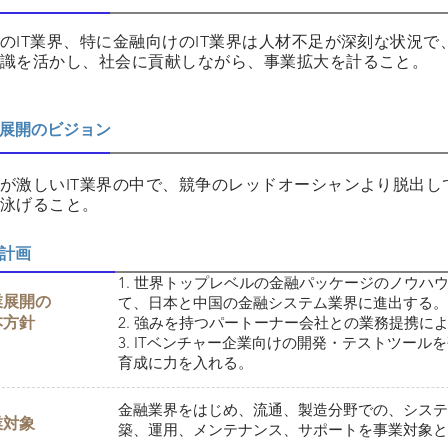
のIT業界、特に金融向けのIT業界は人材不足が深刻な状況で
識を活かし、社会に貢献しながら、事業拡大を計ること。
展開のビジョン
が激しいIT業界の中で、競争のレッドオーシャンより脱出
泳げること。
計画
1. 世界トップレベルの金融パッケージのノウハ
業展開の
て、日本と中国の金融システム業界に進出する。
本方針
2. 強みを持つパートーナー会社との業務提携に
3. ITベンチャー企業向けの開発・テストツー
育成に力を入れる。
金融業界をはじめ、流通、製造分野での、システ
業対象
築、運用、メンテナンス、サポートを事業対象と