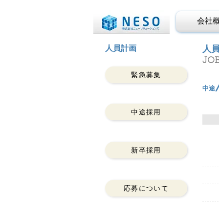
会社
人員計画
人
JO
緊急募集
中途
中途採用
新卒採用
応募について