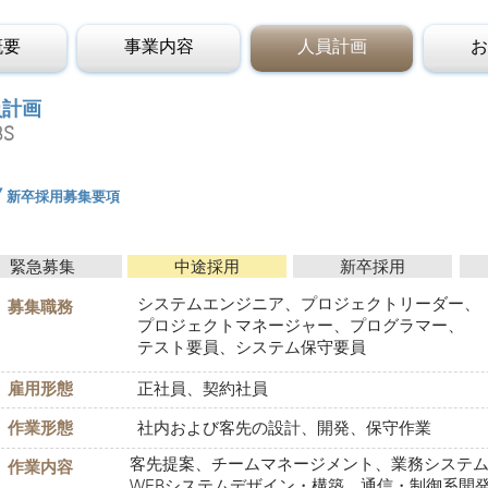
概要
事業内容
人員計画
お
員計画
BS
/新卒採用募集要項
緊急募集
中途採用
新卒採用
システムエンジニア、プロジェクトリーダー、
​募集職務
プロジェクトマネージャー、プログラマー、
テスト要員、システム保守要員
雇用形態
正社員、契約社員
作業形態
社内および客先の設計、開発、保守作業
客先提案、チームマネージメント、業務システ
作業内容
WEBシステムデザイン・構築、通信・制御系開発