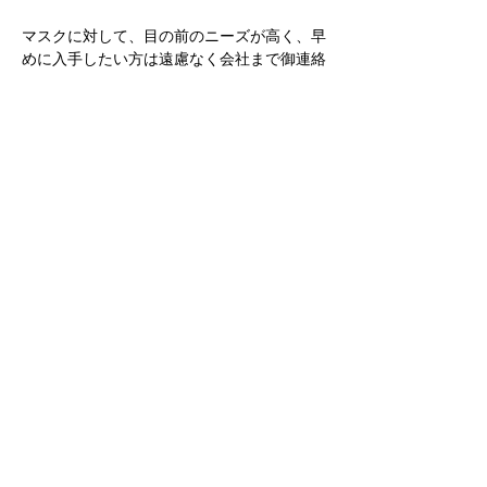
マスクに対して、目の前のニーズが高く、早
めに入手したい方は遠慮なく会社まで御連絡
ください。
近日、今まで耐えてきた日本でも、新型コロ
ナ感染症がますます凶暴化しているようで、
皆さんは是非くれぐれもご健康にはご留意下
さい。
戻る
COPYRIGHT NESO.CO.JP.ALL RIGHT RESERVED
HOME
CONTACT
JOBS
PRIVACY POLICY