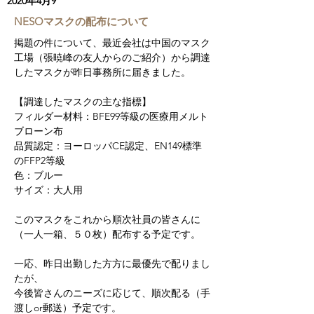
2020年4月9
NESOマスクの配布について
掲題の件について、最近会社は中国のマスク
工場（張暁峰の友人からのご紹介）から調達
したマスクが昨日事務所に届きました。
【調達したマスクの主な指標】
フィルダー材料：BFE99等級の医療用メルト
ブローン布
品質認定：ヨーロッパCE認定、EN149標準
のFFP2等級
色：ブルー
サイズ：大人用
このマスクをこれから順次社員の皆さんに
（一人一箱、５０枚）配布する予定です。
一応、昨日出勤した方方に最優先で配りまし
たが、
今後皆さんのニーズに応じて、順次配る（手
渡しor郵送）予定です。